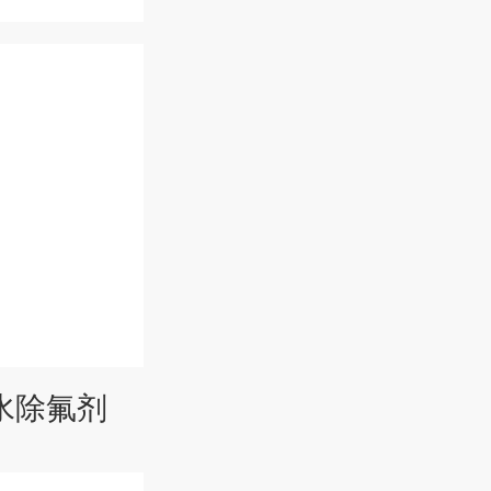
废水除氟剂