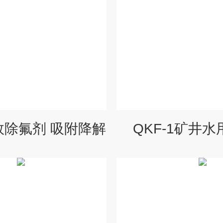
高效除氟剂 吸附降解
QKF-1矿井