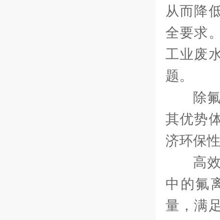
从而降
全要求
工业废
题。
除
其优势
济环保
高
中的氟
量，满