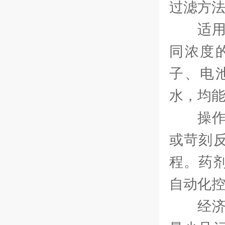
过滤方
适
同浓度
子、电
水，均
操
或苛刻
程。药
自动化
经