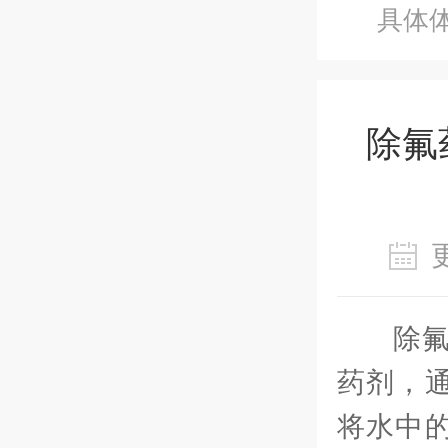
具体
除氟
除
药剂，
将水中