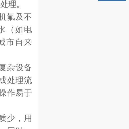
度处理。
机氟及不
水（如电
城市自来
。
复杂设备
成处理流
操作易于
质少，用