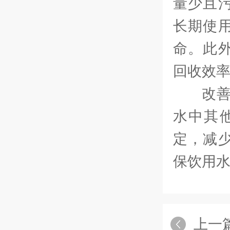
量少且
长期使
命。此
回收效
改
水中其
定，减
保饮用
上一