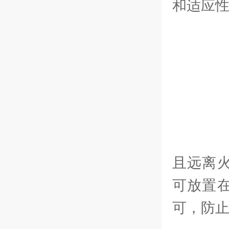
和适应
以
1
-
且远离
可放置
可，防