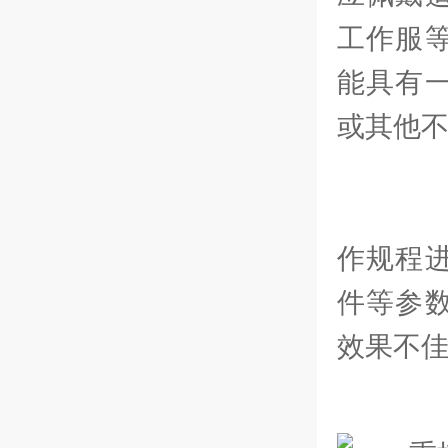
工作服
能具有
或其他
-
作规程
件等参
效果不