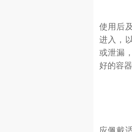
-
使用后
进入，
或泄漏
好的容
2
-
应佩戴