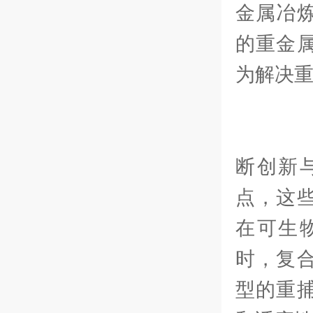
金属冶
的重金
为解决
随
断创新
点，这
在可生
时，复
型的重