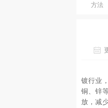
方法
重
镀行业
铜、锌
放，减